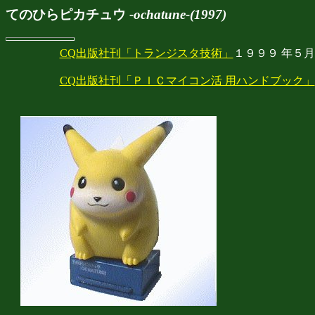
てのひらピカチュウ
-ochatune-(1997)
CQ出版社刊「トランジスタ技術」
１９９９ 年５
CQ出版社刊「ＰＩＣマイコン活 用ハンドブック」