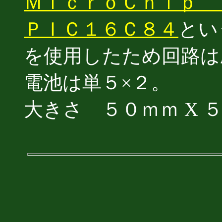
ＭｉｃｒｏＣｈｉｐ 
ＰＩＣ１６Ｃ８４
とい
を使用したため回路は
電池は単５×２。
大きさ ５０ｍｍ X ５