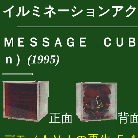
イルミネーションアク
ＭＥＳＳＡＧＥ ＣＵＢ
ｎ）
(1995)
正面
背