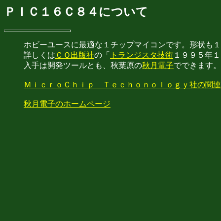
ＰＩＣ１６Ｃ８４について
ホビーユースに最適な１チップマイコンです。形状も１
詳しくは
ＣＱ出版社
の「
トランジスタ技術
１９９５年１
入手は開発ツールとも、秋葉原の
秋月電子
でできます。
ＭｉｃｒｏＣｈｉｐ Ｔｅｃｈｏｎｏｌｏｇｙ社の関連
秋月電子のホームページ