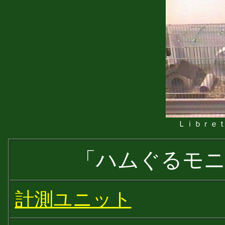
Ｌｉｂｒｅ
「ハムぐるモニ
計測ユニット