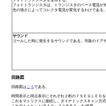
フォトトランジスタは、トランジスタのベース電流が
光の強さによってコレクタ電流が変化するわけである
サウンド
ゴールした時に発生するサウンドである。市販のドア
回路図
回路図は
こう
である。
時間表示と得点表示にそれぞれ２桁の７ＳＥＧＬＥＤを
これをマトリクスに接続し、ダイナミックスキャン方
これで１１ｂｉｔ(ＲＡ０～３とＲＢ０～６)使用。