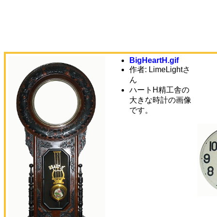
BigHeartH.gif
作者:
LimeLightさ
ん
ハートH精工舎の
大きな時計の画像
です。