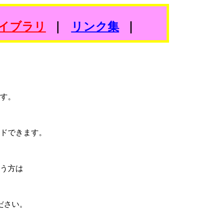
｜
イブラリ
リンク集
｜
す。
。
ドできます。
う方は
ださい。