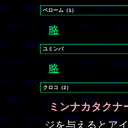
ベローム（1）
略
ユミンパ
略
クロコ（2）
ミンナカタクナ
ジを与えるとア