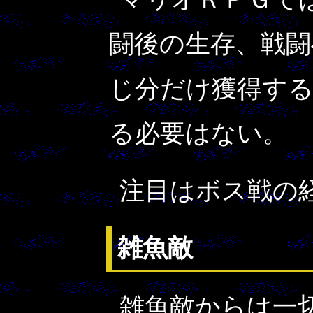
闘後の生存、戦闘
じ分だけ獲得す
る必要はない。
注目はボス戦の
雑魚敵
雑魚敵からは一