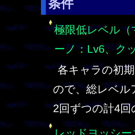
条件
極限低レベル（マ
ーノ：Lv6、クッ
各キャラの初期
ので、総レベル
2回ずつの計4回
レッドヨッシー