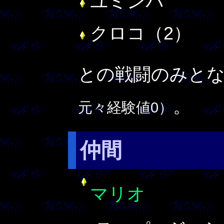
ユミンパ
クロコ（2）
との戦闘のみと
。
元々経験値0）
仲間
マリオ