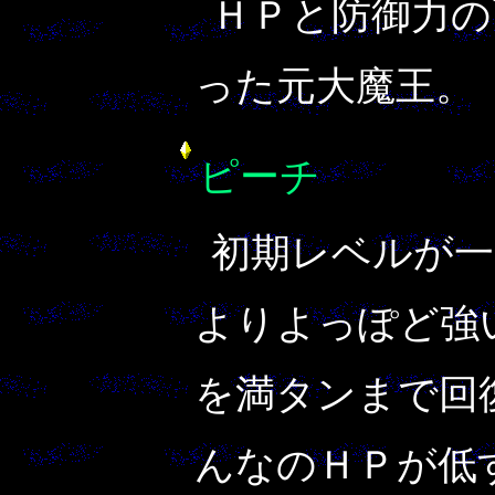
ＨＰと防御力の
った元大魔王。
ピーチ
初期レベルが一
よりよっぽど強
を満タンまで回
んなのＨＰが低