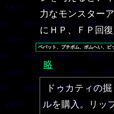
力なモンスター
にＨＰ、ＦＰ回
ペパット、プチボム、ボムへい、ビ
略
ドゥカティの掘
ルを購入。リッ