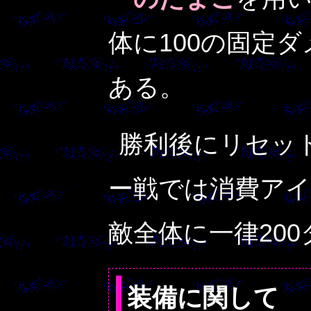
体に100の固定
ある。
勝利後にリセッ
ー戦では消費ア
敵全体に一律20
装備に関して