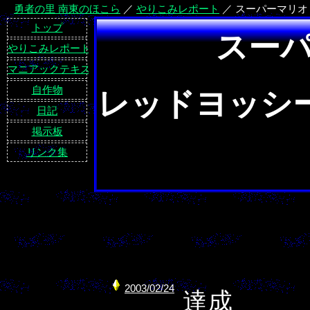
勇者の里 南東のほこら
／
やりこみレポート
／
スーパーマリオ
トップ
スー
やりこみレポート
マニアックテキスト
自作物
レッドヨッシ
日記
掲示板
リンク集
2003/02/24
達成