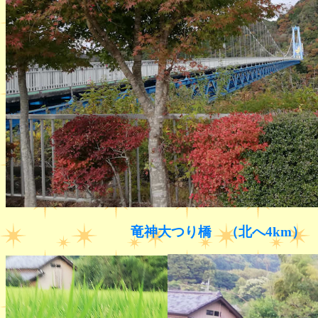
竜神大つり橋 （北へ4km）