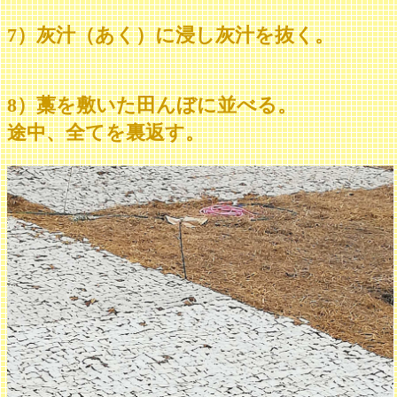
7）灰汁（あく）に浸し灰汁を抜く。
8）藁を敷いた田んぼに並べる。
途中、全てを裏返す。