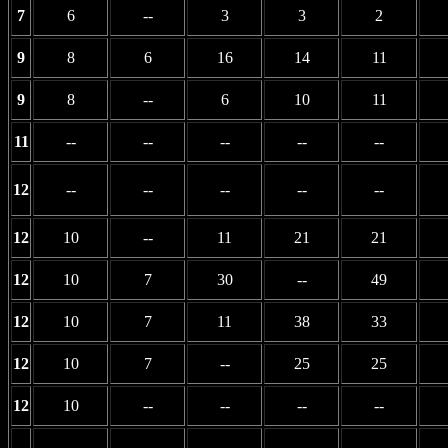
7
6
--
3
3
2
9
8
6
16
14
11
9
8
--
6
10
11
11
--
--
--
--
--
12
--
--
--
--
--
12
10
--
11
21
21
12
10
7
30
--
49
12
10
7
11
38
33
12
10
7
--
25
25
12
10
--
--
--
--