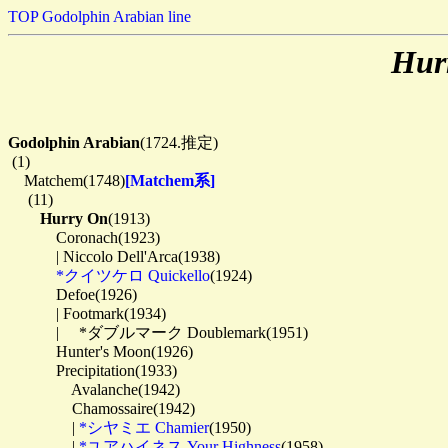
TOP
Godolphin Arabian line
Hur
Godolphin Arabian
(1724.推定)

 (1)

　Matchem(1748)
[Matchem系]
　 (11)

Hurry On
(1913)

　　　Coronach(1923)

　　　| Niccolo Dell'Arca(1938)

*クイツケロ Quickello
(1924)

　　　Defoe(1926)

　　　| Footmark(1934)

　　　| 　*ダブルマーク Doublemark(1951)

　　　Hunter's Moon(1926)

　　　Precipitation(1933)

　　　　Avalanche(1942)

　　　　Chamossaire(1942)

　　　　| 
*シヤミエ Chamier
(1950)

　　　　| 
*ユアハイネス Your Highness
(1958)
