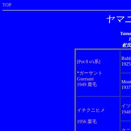
TOP
ヤマ
Yama
虻
Bubb
[Pot 8 o's系]
192
*ガーサント
Guersant
Mont
1949 鹿毛
193
イツ
イチクニヒメ
194
1956 栗毛
クニ