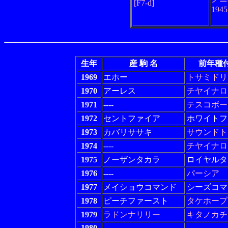
[F7-d]
194
生年
産 駒 名
前年種
1969
エホー
トサミドリ
1970
アーレス
チヤイナロ
1971
----
テスコボー
1972
セントファイア
ホワイトフ
1973
カバリササキ
サウンドト
1974
----
チヤイナロ
1975
ノーザンタカラ
ロイヤルタ
1976
----
パーシア
1977
メイショウコマンド
シーズコマ
1978
ピーチファースト
タケホープ
1979
ラドンナリリー
キタノカチ
1980
----