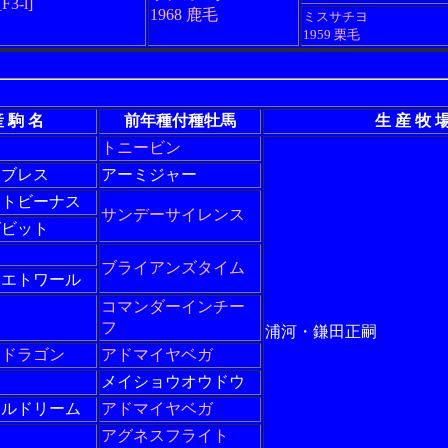
[F3-l]
1968 鹿毛
ミスサチヨ
1959 栗毛
 駒 名
前年種付種牡馬
生 産 牧 
トニービン
ナブレス
アーミジャー
ントビーナス
サンデーサイレンス
グビット
ブライアンズタイム
ンエトワール
コマンダーインチー
フ
浦河・鎌田正嗣
ムドラゴン
アドマイヤベガ
メイショウオウドウ
ナルドリーム
アドマイヤベガ
アグネスフライト