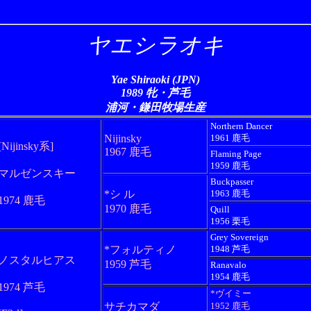
ヤエシラオキ
Yae Shiraoki (JPN)
1989 牝・芦毛
浦河・鎌田牧場生産
Northern Dancer
Nijinsky
1961 鹿毛
[Nijinsky系]
1967 鹿毛
Flaming Page
1959 鹿毛
マルゼンスキー
Buckpasser
*シ ル
1963 鹿毛
1974 鹿毛
1970 鹿毛
Quill
1956 栗毛
Grey Sovereign
*フォルティノ
1948 芦毛
ノスタルヒアス
1959 芦毛
Ranavalo
1954 鹿毛
1974 芦毛
*ヴイミー
サチカマダ
1952 鹿毛