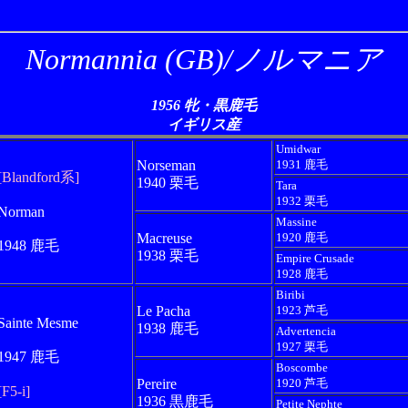
Normannia (GB)/ノルマニア
1956 牝・黒鹿毛
イギリス産
Umidwar
Norseman
1931 鹿毛
[Blandford系]
1940 栗毛
Tara
1932 栗毛
Norman
Massine
Macreuse
1920 鹿毛
1948 鹿毛
1938 栗毛
Empire Crusade
1928 鹿毛
Biribi
Le Pacha
1923 芦毛
Sainte Mesme
1938 鹿毛
Advertencia
1927 栗毛
1947 鹿毛
Boscombe
Pereire
1920 芦毛
[F5-i]
1936 黒鹿毛
Petite Nephte