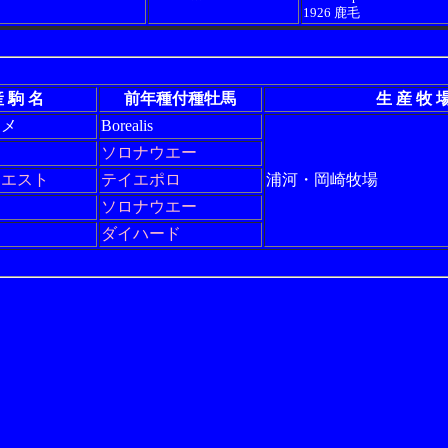
1926 鹿毛
 駒 名
前年種付種牡馬
生 産 牧 
ヒメ
Borealis
ソロナウエー
ジエスト
テイエポロ
浦河・岡崎牧場
ン
ソロナウエー
ダイハード