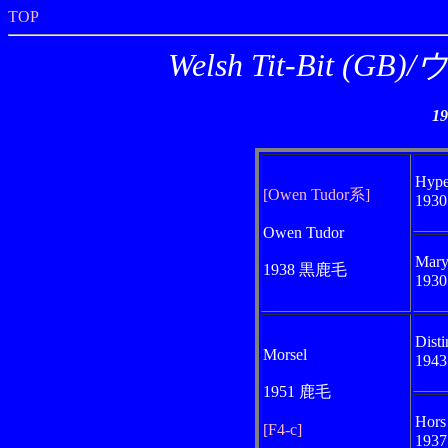
TOP
Welsh Tit-Bit
1
Hype
[Owen Tudor系]
193
Owen Tudor
Mary
1938 黒鹿毛
193
Disti
Morsel
194
1951 鹿毛
Hors
[F4-c]
193