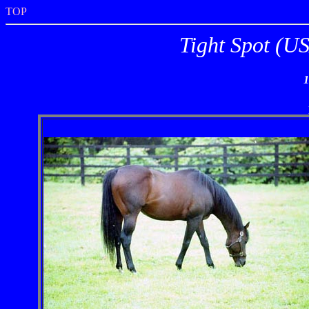
TOP
Tight Spo