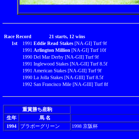
Race Record
21 starts, 12 wins
1st
1991
Eddie Read Stakes
[NA-GI] Turf 9f
1991
Arlington Million
[NA-GI] Turf 10f
1990 Del Mar Derby [NA-GII] Turf 9f
1991 Inglewood Stakes [NA-GII] Turf 8.5f
1991 American Stakes [NA-GII] Turf 9f
1990 La Jolla Stakes [NA-GIII] Turf 8.5f
1992 San Francisco Mile [NA-GIII] Turf 8f
重賞勝ち産駒
生年
馬 名
1994
ブラボーグリーン
1998 京阪杯