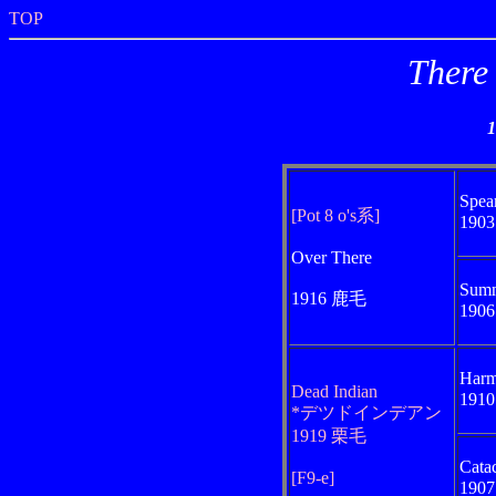
TOP
Ther
Spea
[Pot 8 o's系]
190
Over There
Summ
1916 鹿毛
190
Harm
Dead Indian
191
*デツドインデアン
1919 栗毛
Cata
[F9-e]
190