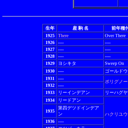
生年
産 駒 名
前年種
1925
There
Over There
1926
----
----
1927
----
----
1928
----
----
1929
ヨシキタ
Sweep On
1930
----
ゴールドウ
1931
----
ポリグノー
1932
----
1933
リーインデアン
リーハグヤ
1934
リードアン
第四デツドインデア
1935
ン
ハクリユウ
1936
----