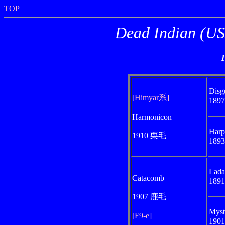
TOP
Dead India
Disg
[Himyar系]
189
Harmonicon
Harp
1910 栗毛
189
Lada
Catacomb
189
1907 鹿毛
Myst
[F9-e]
190