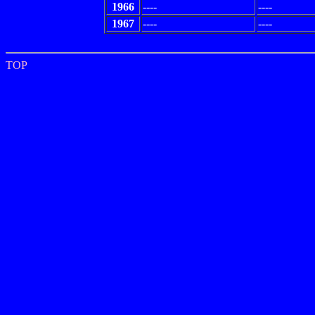
1966
----
----
1967
----
----
TOP