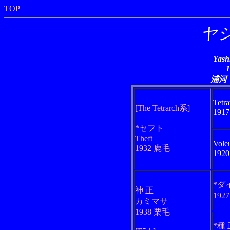
TOP
ヤ
Yash
浦河
Tetr
[The Tetrarch系]
191
*セフト
Theft
Vole
1932 鹿毛
192
*ダ
神 正
192
カミマサ
1938 栗毛
*種 