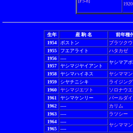
[F5-h]
192
生年
産 駒 名
前年種
1954
ボストン
ブラツクウ
1955
フエアライト
ハタカゼ
1956
----
ヤシマアポ
1957
ヤシマジヤイアント
1958
ヤシマハイネス
ヤシママン
1959
シヤチニシキ
ライジング
1960
ヤシマジエツト
ソロナウエ
1961
ヤシマケンリー
パールダイ
1962
----
カリム
1963
----
ラツシー
1964
----
ヤシママン
1965
----