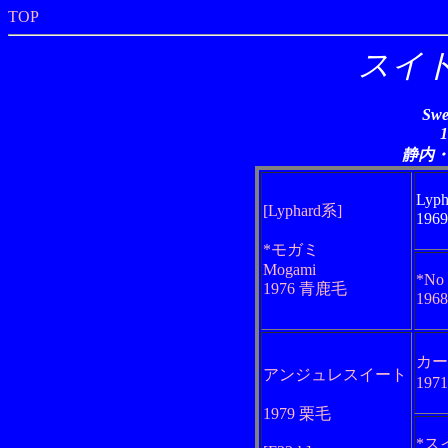
TOP
スイ
Swe
静内
Lyph
[Lyphard系]
196
*モガミ
Mogami
*No
1976 青鹿毛
196
カー
アンジュレスイート
197
1979 栗毛
*ス