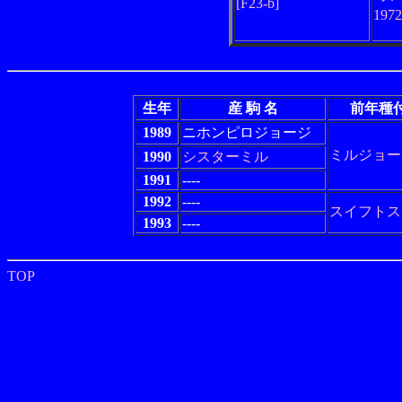
[F23-b]
197
生年
産 駒 名
前年種
1989
ニホンピロジョージ
ミルジョー
1990
シスターミル
1991
----
1992
----
スイフトス
1993
----
TOP