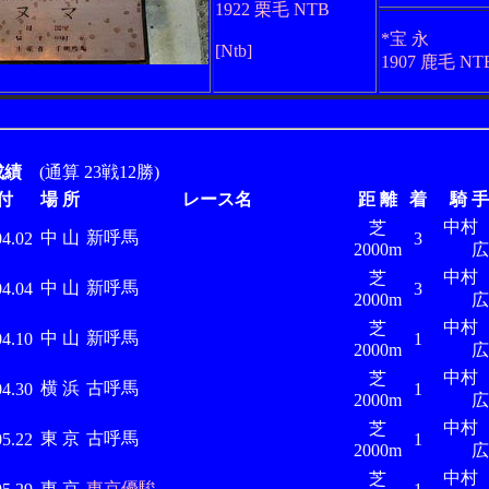
1922 栗毛 NTB
*宝 永
[Ntb]
1907 鹿毛 NT
成績
(通算 23戦12勝)
付
場 所
レース名
距 離
着
騎 手
中
芝
中 山
新呼馬
04.02
3
2000m
広
中
芝
中 山
新呼馬
04.04
3
2000m
広
中
芝
中 山
新呼馬
04.10
1
2000m
広
中
芝
横 浜
古呼馬
04.30
1
2000m
広
中
芝
東 京
古呼馬
05.22
1
2000m
広
中
芝
東 京
東京優駿