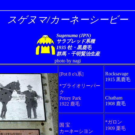
スゲヌマ/カーネーシービー
Sugenuma (JPN)
サラブレッド系種
1935 牡・黒鹿毛
群馬・千明賢治生産
photo by nagi
Rocksavage
[Pot 8 o's系]
1915 黒鹿毛
*プライオリーパー
ク
Chatham
Priory Park
1908 鹿毛
1922 鹿毛
*ガロン
国 宝
1909 栗毛
カーネーシヨン