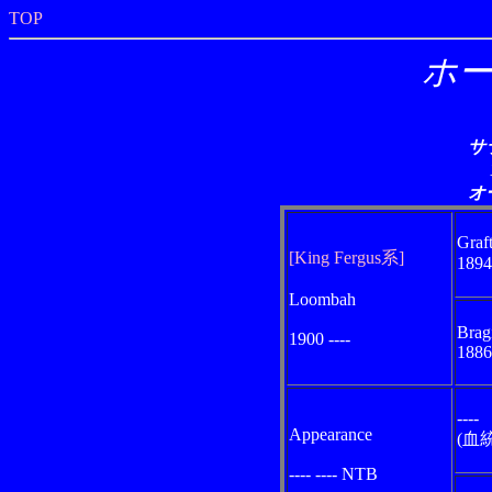
TOP
ホー
サ
オ
Graf
[King Fergus系]
189
Loombah
Brag
1900 ----
1886 
----
Appearance
(血
---- ---- NTB