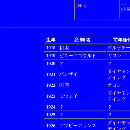
----
[Ntb]
(血
生年
産 駒 名
前年種
1918
初 花
ダルゲチ
1919
ピユーアゴウルド
ガロン
1920
？
？
ダイヤモ
バンザイ
1921
デイング
1922
国 宝
ガロン
ダイヤモ
コウエイ
1923
デイング
1924
？
？
1925
？
？
ダイヤモ
アツピーアランス
1926
デイング