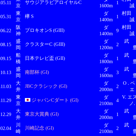
サウジアラビアロイヤルC
.05.11
1
京
1600m
誠
東
村田
ダ
欅 S
.05.31
1
京
1400m
誠
阪
村田
ダ
プロキオンS (GIII)
.06.22
9
神
1400m
誠
盛
ダ
クラスターC (GIII)
.08.15
2
岡
1200m
船
ダ
日本テレビ盃 (GII)
.09.15
1
橋
1800m
盛
ダ
南部杯 (GI)
.10.13
3
岡
1600m
大
O . ペ
ダ
JBCクラシック (GI)
.11.03
2
井
2000m
エ
東
V. エ
ダ
ジャパンCダート (GI)
.11.29
4
京
2100m
ノ.
大
ダ
東京大賞典 (GI)
.12.29
1
井
2000m
川
ダ
川崎記念 (GI)
.02.04
2
崎
2100m