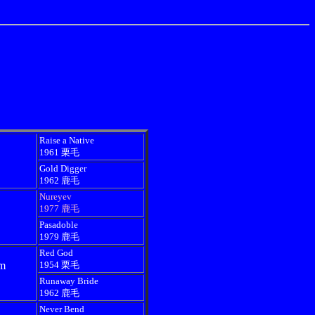
Raise a Native
1961 栗毛
Gold Digger
1962 鹿毛
Nureyev
1977 鹿毛
Pasadoble
1979 鹿毛
Red God
om
1954 栗毛
Runaway Bride
1962 鹿毛
Never Bend