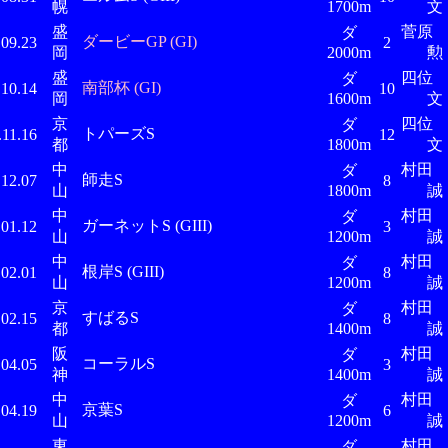
幌
1700m
文
盛
菅
ダ
ダービーGP (GI)
.09.23
2
岡
2000m
勲
盛
四位
ダ
南部杯 (GI)
.10.14
10
岡
1600m
文
京
四位
ダ
トパーズS
.11.16
12
都
1800m
文
中
村田
ダ
師走S
.12.07
8
山
1800m
誠
中
村田
ダ
ガーネットS (GIII)
.01.12
3
山
1200m
誠
中
村田
ダ
根岸S (GIII)
.02.01
8
山
1200m
誠
京
村田
ダ
すばるS
.02.15
8
都
1400m
誠
阪
村田
ダ
コーラルS
.04.05
3
神
1400m
誠
中
村田
ダ
京葉S
.04.19
6
山
1200m
誠
東
村田
ダ