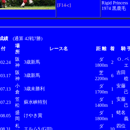
Rigid Princess
[F14-c]
1974 黒鹿毛
成績
(通算 42戦7勝)
場
 付
レース名
距 離
着
騎 
所
阪
O . ペ
ダ
3歳新馬
.02.24
2
神
1800m
エ
阪
吉
芝
3歳新馬
.03.17
6
神
2200m
稔
小
安藤
ダ
3歳未勝利
.07.13
1
倉
1700m
己
笠
安藤
ダ
蘇水峡特別
.07.23
1
松
1400m
己
盛
蛯名
ダ
けやき賞
.08.05
1
岡
1800m
義
札
四位
ダ
エルムS (GIII)
.08.31
10