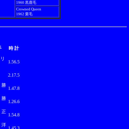
1960 黒鹿毛
Crowned Queen
1962 栗毛
手
時 計
 リ
1.56.5
田
2.17.5
 勝
1.47.8
 勝
1.26.6
 正
1.54.8
 洋
1.45.3