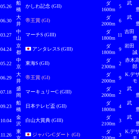
船
ダ
かしわ記念 (GII)
.05.26
5
橋
1600m
大
ダ
帝王賞 (GI)
.06.30
6
井
2000m
中
吉
ダ
マーチS (GIII)
.03.27
11
山
1800m
豊
京
岩田
ダ
アンタレスS (GIII)
.04.24
9
都
1800m
誠
中
赤木
ダ
東海S (GII)
.05.22
2
京
2300m
郎
大
K.デ
ダ
帝王賞 (GI)
.06.29
9
井
2000m
モ
盛
ダ
マーキュリーC (GIII)
.07.18
2
岡
2000m
船
ダ
日本テレビ盃 (GII)
.09.23
4
橋
1800m
金
ダ
白山大賞典 (GIII)
.10.04
3
沢
2100m
東
K.デ
ダ
ジャパンCダート (GI)
.11.26
3
京
2100m
モ