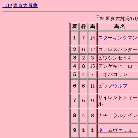
TOP
東京大賞典
#
49 東京大賞典(GI) 
着
枠
馬
馬 名
１
７
スターキングマン
14
２
６
12
コアレスハンター
３
２
３
ビワシンセイキ
４
８
15
デンゲキヒーロー
５
４
７
アオバコリン
６
６
ビッグウルフ
11
サイレントディー
７
５
９
ル
８
４
８
ナチュラルナイン
９
１
１
ネームヴァリュー