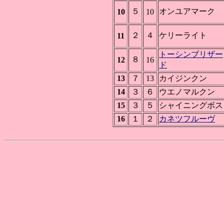
５
オンユアマーク
10
10
２
４
ケリーライト
11
トーシンブリザー
８
12
16
ド
13
７
13
カイジンクン
14
３
６
ウエノマルクン
15
３
５
シャイニングボス
16
１
２
カネツフルーヴ