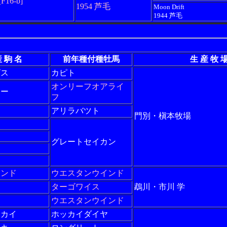
[F16-b]
1954 芦毛
Moon Drift
1944 芦毛
 駒 名
前年種付種牡馬
生 産 牧 
ビス
カピト
オンリーフオアライ
ロー
フ
アリラバツト
門別・槇本牧場
グレートセイカン
インド
ウエスタンウインド
ターゴワイス
鵡川・市川 学
ウエスタンウインド
ッカイ
ホッカイダイヤ