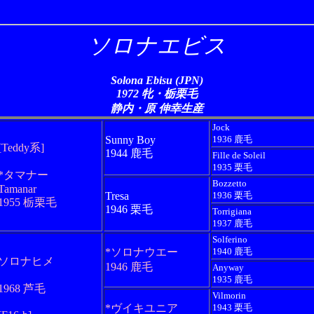
ソロナエビス
Solona Ebisu (JPN)
1972 牝・栃栗毛
静内・原 伸幸生産
Jock
Sunny Boy
1936 鹿毛
[Teddy系]
1944 鹿毛
Fille de Soleil
1935 栗毛
*タマナー
Bozzetto
Tamanar
Tresa
1936 栗毛
1955 栃栗毛
1946 栗毛
Torrigiana
1937 鹿毛
Solferino
*ソロナウエー
1940 鹿毛
ソロナヒメ
1946 鹿毛
Anyway
1935 鹿毛
1968 芦毛
Vilmorin
*ヴイキユニア
1943 栗毛