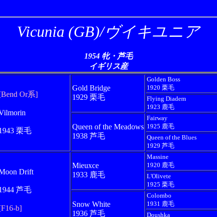
Vicunia (GB)/ヴイキユニア
1954 牝・芦毛
イギリス産
Golden Boss
Gold Bridge
1920 栗毛
[Bend Or系]
1929 栗毛
Flying Diadem
1923 鹿毛
Vilmorin
Fairway
Queen of the Meadows
1925 鹿毛
1943 栗毛
1938 芦毛
Queen of the Blues
1929 芦毛
Massine
Mieuxce
1920 鹿毛
Moon Drift
1933 鹿毛
L'Olivete
1925 栗毛
1944 芦毛
Colombo
Snow White
1931 鹿毛
[F16-b]
1936 芦毛
Doushka