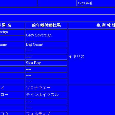
1923 芦毛
 駒 名
前年種付種牡馬
生 産 牧 
reign
Grey Sovereign
Game
Big Game
----
イギリス
----
Sica Boy
----
----
----
ヒメ
ソロナウエー
シロー
テインホイツスル
----
----
ジヨウ
フォルティノ