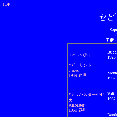
TOP
セピ
Sep
千葉
Bubb
[Pot 8 o's系]
192
*ガーサント
Guersant
Mont
1949 鹿毛
193
Valia
*アラバスターゼセ
193
カ.
Alabaster
1950 鹿毛
Bandr