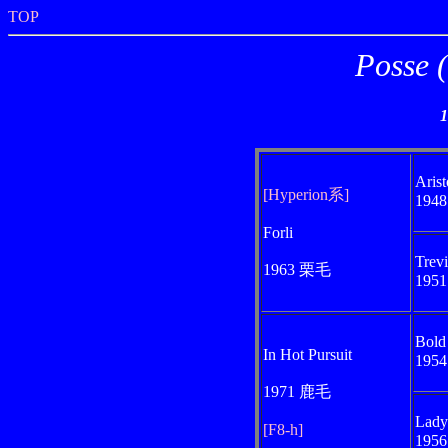
TOP
Posse
Aris
[Hyperion系]
194
Forli
Trevi
1963 栗毛
195
Bold
In Hot Pursuit
195
1971 鹿毛
Lady
[F8-h]
195