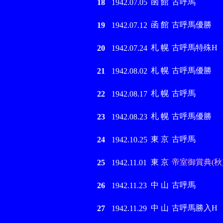
函 館
古呼馬
18
1942.07.05
函 館
古呼馬優勝
19
1942.07.12
札 幌
古呼馬特殊H
20
1942.07.24
札 幌
古呼馬優勝
21
1942.08.02
札 幌
古呼馬
22
1942.08.17
札 幌
古呼馬優勝
23
1942.08.23
東 京
古呼馬
24
1942.10.25
東 京
帝室御賞典(秋
25
1942.11.01
中 山
古呼馬
26
1942.11.23
中 山
古呼馬勝入H
27
1942.11.29