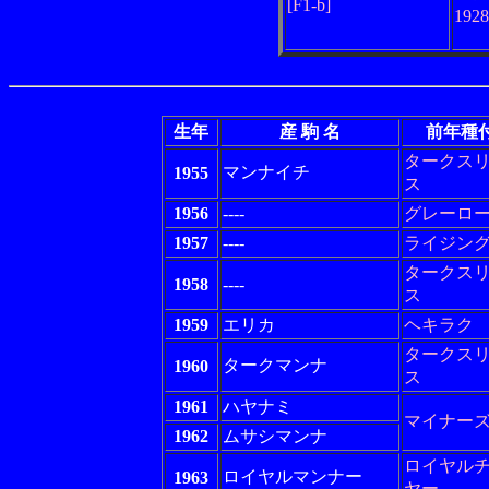
[F1-b]
192
生年
産 駒 名
前年種
タークス
マンナイチ
1955
ス
1956
----
グレーロ
1957
----
ライジン
タークス
1958
----
ス
1959
エリカ
ヘキラク
タークス
タークマンナ
1960
ス
1961
ハヤナミ
マイナー
1962
ムサシマンナ
ロイヤル
ロイヤルマンナー
1963
ヤー