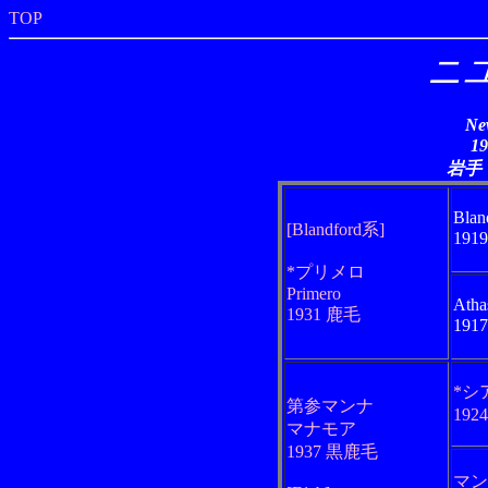
TOP
ニ
Ne
1
岩手
Blan
[Blandford系]
191
*プリメロ
Primero
Atha
1931 鹿毛
191
*シ
第参マンナ
192
マナモア
1937 黒鹿毛
マン