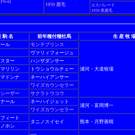
[F6-a]
1959 鹿毛
エスパレード
1950 黒鹿毛
 駒 名
前年種付種牡馬
生 産 牧 
ガール
モンテプリンス
ヴァリィフォージュ
イスター
ハンザダンサー
イマリリン
トウショウルチェー
浦河・大道牧場
イマドンナ
ネーハイアンサー
ワイズカウンセラー
イシーザー
サクラトウコウ
リナール
ネーハイジェット
浦河・富岡博一
ワイズカウンセラー
イフィート
タニノスイセイ
熊本・月野善晴
イノホシ
----