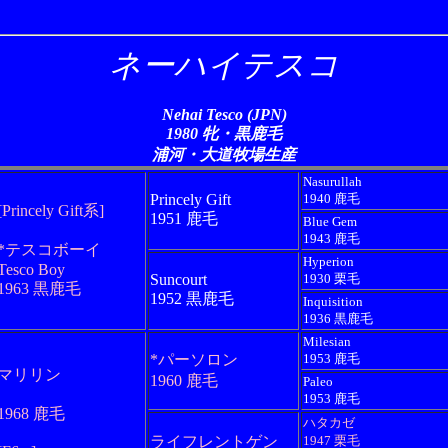
ネーハイテスコ
Nehai Tesco (JPN)
1980 牝・黒鹿毛
浦河・大道牧場生産
Nasurullah
Princely Gift
1940 鹿毛
[Princely Gift系]
1951 鹿毛
Blue Gem
1943 鹿毛
*テスコボーイ
Hyperion
Tesco Boy
Suncourt
1930 栗毛
1963 黒鹿毛
1952 黒鹿毛
Inquisition
1936 黒鹿毛
Milesian
*パーソロン
1953 鹿毛
マリリン
1960 鹿毛
Paleo
1953 鹿毛
1968 鹿毛
ハタカゼ
ライフレントゲン
1947 栗毛