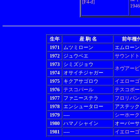
[F4-d]
194
生年
産 駒 名
前年種
1971
ムツミローン
エムローン
1972
ジュウベエ
サウンドト
1973
シミズジョウ
ネヴアービ
1974
オサイチジャガー
1975
キクアサゴロウ
イエローゴ
1976
テスコパール
テスコボー
1977
ファニーステラ
フロリバン
1978
エンシュータロー
アステック
1979
----
シーホーク
1980
ハマノシャイン
オーバーサ
1981
----
イエローゴ