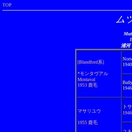
TOP
ム
Mut
浦河
Nor
[Blandford系]
194
*モンタヴアル
Montaval
Ball
1953 鹿毛
194
トサ
マサリユウ
194
1955 鹿毛
ユキ