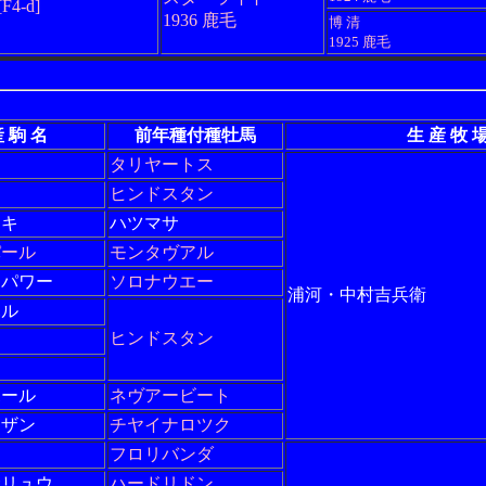
[F4-d]
1936 鹿毛
博 清
1925 鹿毛
 駒 名
前年種付種牡馬
生 産 牧 
タリヤートス
ヒンドスタン
ーキ
ハツマサ
パール
モンタヴアル
ドパワー
ソロナウエー
浦河・中村吉兵衛
ハル
ヒンドスタン
ポール
ネヴアービート
ンザン
チヤイナロツク
フロリバンダ
サリュウ
ハードリドン