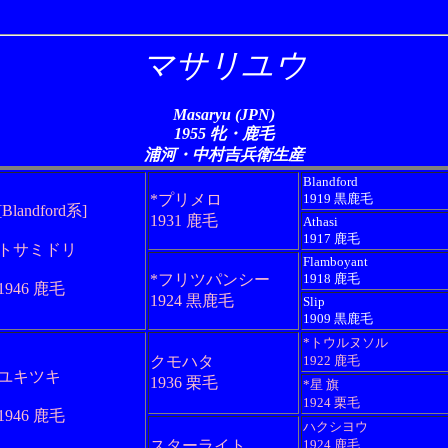
マサリユウ
Masaryu (JPN)
1955 牝・鹿毛
浦河・中村吉兵衛生産
Blandford
*プリメロ
1919 黒鹿毛
[Blandford系]
1931 鹿毛
Athasi
1917 鹿毛
トサミドリ
Flamboyant
*フリツパンシー
1918 鹿毛
1946 鹿毛
1924 黒鹿毛
Slip
1909 黒鹿毛
*トウルヌソル
クモハタ
1922 鹿毛
ユキツキ
1936 栗毛
*星 旗
1924 栗毛
1946 鹿毛
ハクシヨウ
スターライト
1924 鹿毛