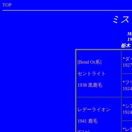
TOP
ミス
Mi
1
栃木
*ダ
[Bend Or系]
192
セントライト
*フ
1938 黒鹿毛
192
*シ
レデーライオン
192
1941 鹿毛
*レ