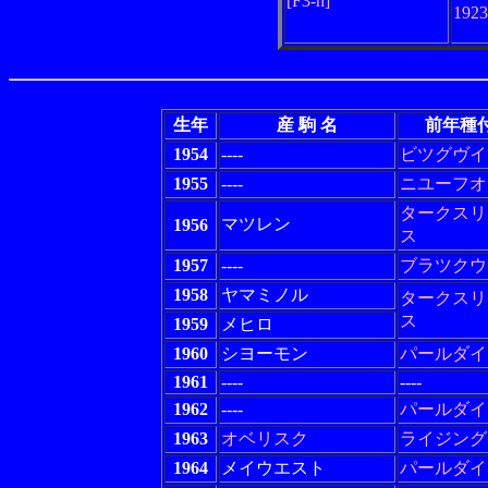
[F3-h]
192
生年
産 駒 名
前年種
1954
----
ビツグヴイ
1955
----
ニユーフオ
タークスリ
マツレン
1956
ス
1957
----
ブラツクウ
1958
ヤマミノル
タークスリ
ス
1959
メヒロ
1960
シヨーモン
パールダイ
1961
----
----
1962
----
パールダイ
1963
オベリスク
ライジング
1964
メイウエスト
パールダイ