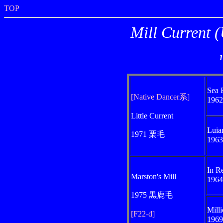
TOP
Mill Curre
Sea 
[Native Dancer系]
196
Little Current
Luia
1971 栗毛
196
In Re
Marston's Mill
196
1975 黒鹿毛
Milli
[F22-d]
196