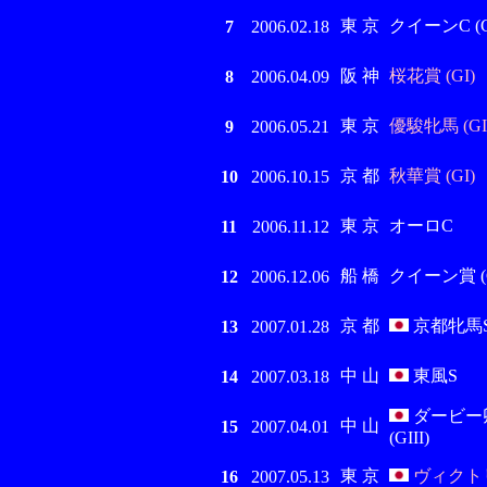
東 京
クイーンC (GI
7
2006.02.18
阪 神
桜花賞 (GI)
8
2006.04.09
東 京
優駿牝馬 (GI
9
2006.05.21
京 都
秋華賞 (GI)
10
2006.10.15
東 京
オーロC
11
2006.11.12
船 橋
クイーン賞 (G
12
2006.12.06
京 都
京都牝馬S (
13
2007.01.28
中 山
東風S
14
2007.03.18
ダービー
中 山
15
2007.04.01
(GIII)
東 京
ヴィクトリ
16
2007.05.13