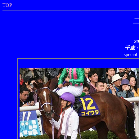
TOP
2
千歳
special