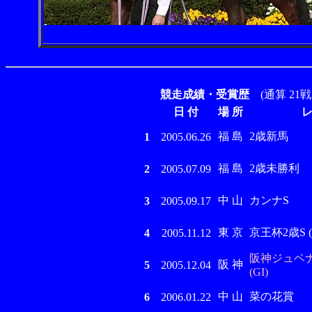
競走成績・受賞歴
(通算 21戦
日 付
場 所
福 島
2歳新馬
1
2005.06.26
福 島
2歳未勝利
2
2005.07.09
中 山
カンナS
3
2005.09.17
東 京
京王杯2歳S (G
4
2005.11.12
阪神ジュベ
阪 神
5
2005.12.04
(GI)
中 山
菜の花賞
6
2006.01.22