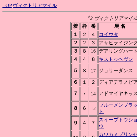
TOP
ヴィクトリアマイル
#
2 ヴィクトリアマイル(Jpn
着
枠
番
馬 名
１
２
４
コイウタ
２
２
３
アサヒライジン
３
８
16
デアリングハー
４
４
８
キストゥヘヴン
５
８
ジョリーダンス
17
６
１
２
ディアデラノビ
７
７
アドマイヤキッ
14
ブルーメンブラ
８
６
12
ト
スイープトウシ
９
４
７
ウ
カワカミプリン