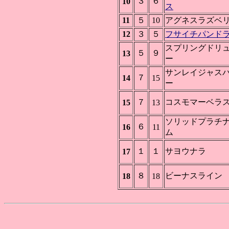
３
６
10
ス
11
５
10
アグネスラズベ
12
３
５
フサイチパンド
スプリングドリ
５
９
13
ー
サンレイジャス
７
14
15
ー
７
コスモマーベラ
15
13
ソリッドプラチ
６
16
11
ム
１
１
サヨウナラ
17
８
ビーナスライン
18
18