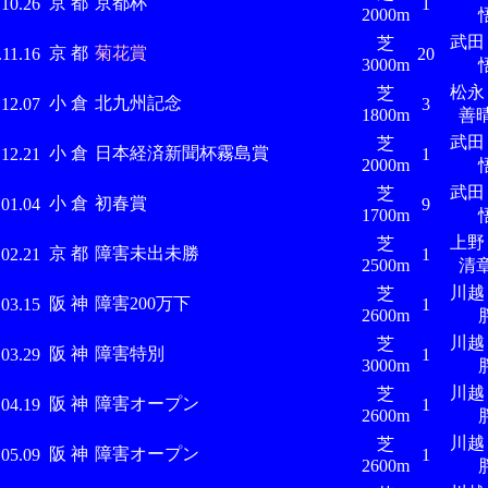
京 都
京都杯
.10.26
1
2000m
武
芝
京 都
菊花賞
.11.16
20
3000m
松
芝
小 倉
北九州記念
.12.07
3
1800m
善
武
芝
小 倉
日本経済新聞杯霧島賞
.12.21
1
2000m
武
芝
小 倉
初春賞
.01.04
9
1700m
上
芝
京 都
障害未出未勝
.02.21
1
2500m
清
川
芝
阪 神
障害200万下
.03.15
1
2600m
川
芝
阪 神
障害特別
.03.29
1
3000m
川
芝
阪 神
障害オープン
.04.19
1
2600m
川
芝
阪 神
障害オープン
.05.09
1
2600m