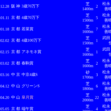
松
芝
阪 神
3歳70万下
.12.28
2
1400m
善
松
芝
京 都
4歳70万下
.01.11
5
1500m
善
松
芝
京 都
若菜賞
.01.18
7
1600m
善
武
芝
京 都
4歳100万下
.02.02
1
1500m
武
芝
京 都
アネモネ賞
.02.15
1
1600m
松
芝
京 都
春駒賞
.03.02
2
1600m
善
松
砂
中 京
中京4歳S
.03.16
3
1700m
善
松
芝
中 山
グリーンS
.04.12
6
1800m
善
松
芝
中 山
皐月賞
.04.20
22
2000m
善
松
芝
京 都
端午賞
.05.05
4