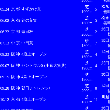
2000m
善
松
芝
京 都
すずかけ賞
.05.24
5
1900m
善
松
芝
京 都
卯の花賞
.06.08
5
1600m
善
武
芝
京 都
毎日杯
.06.22
2
2000m
武
砂
中 京
中日賞
.07.13
7
1800m
武
芝
阪 神
4歳上オープン
.08.23
4
1600m
武
芝
阪 神
セントウルS (小倉大賞典)
.09.07
4
1900m
武
芝
阪 神
4歳上オープン
.09.15
1
1900m
武
芝
阪 神
朝日チャレンジC
.09.28
8
2000m
川
芝
京 都
4歳上オープン
.10.12
11
1600m
武
芝