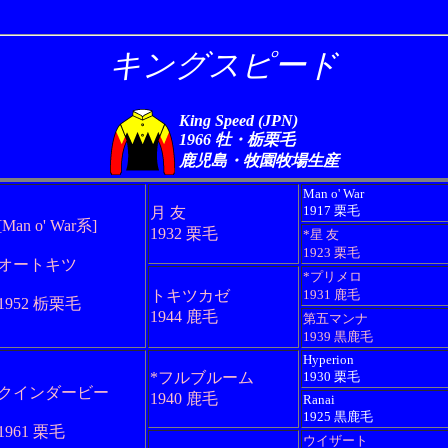
キングスピード
King Speed (JPN)
1966 牡・栃栗毛
鹿児島・牧園牧場生産
Man o' War
1917 栗毛
月 友
[Man o' War系]
1932 栗毛
*星 友
1923 栗毛
オートキツ
*プリメロ
トキツカゼ
1931 鹿毛
1952 栃栗毛
1944 鹿毛
第五マンナ
1939 黒鹿毛
Hyperion
*フルブルーム
1930 栗毛
クインダービー
1940 鹿毛
Ranai
1925 黒鹿毛
1961 栗毛
ウイザート