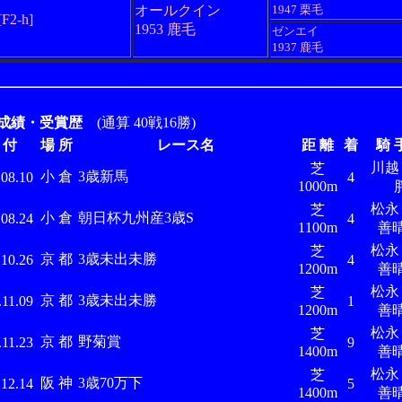
オールクイン
1947 栗毛
[F2-h]
1953 鹿毛
ゼンエイ
1937 鹿毛
成績・受賞歴
(通算 40戦16勝)
 付
場 所
レース名
距 離
着
騎 
川
芝
小 倉
3歳新馬
.08.10
4
1000m
松
芝
小 倉
朝日杯九州産3歳S
.08.24
4
1100m
善
松
芝
京 都
3歳未出未勝
.10.26
4
1200m
善
松
芝
京 都
3歳未出未勝
.11.09
1
1200m
善
松
芝
京 都
野菊賞
.11.23
9
1400m
善
松
芝
阪 神
3歳70万下
.12.14
5
1400m
善