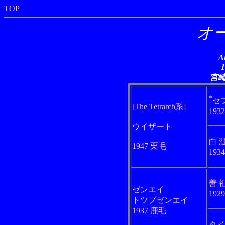
TOP
オ
A
宮
*
セ
[The Tetrarch系]
193
ウイザート
白 
1947 栗毛
193
善 
ゼンエイ
192
トツプゼンエイ
1937 鹿毛
タイ