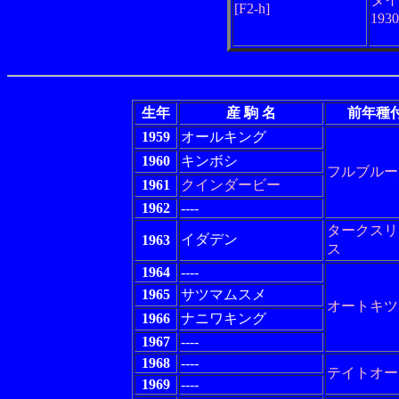
[F2-h]
193
生年
産 駒 名
前年種
1959
オールキング
1960
キンボシ
フルブルー
1961
クインダービー
1962
----
タークスリ
イダデン
1963
ス
1964
----
1965
サツマムスメ
オートキツ
1966
ナニワキング
1967
----
1968
----
テイトオー
1969
----