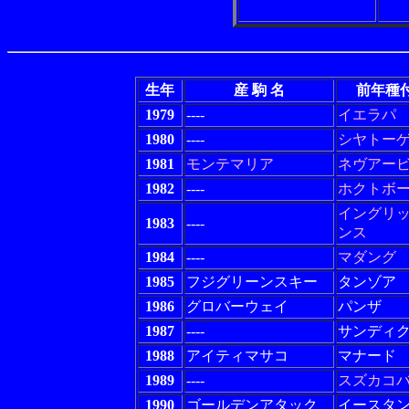
生年
産 駒 名
前年種
1979
----
イエラパ
1980
----
シヤトー
1981
モンテマリア
ネヴアー
1982
----
ホクトボ
イングリ
1983
----
ンス
1984
----
マダング
1985
フジグリーンスキー
タンゾア
1986
グロバーウェイ
パンザ
1987
----
サンディ
1988
アイティマサコ
マナード
1989
----
スズカコ
1990
ゴールデンアタック
イースタ