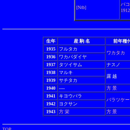
バコ
[Ntb]
191
生年
産 駒 名
前年種
1935
フルタカ
ワカタカ
1936
ワカバダイヤ
1937
タツイサム
ナスノ
1938
マルキ
露 越
1939
サチタカ
1940
----
方 景
1941
キヨウバラ
バラツケー
1942
ヨクサン
1943
方 栄
方 景
TOP