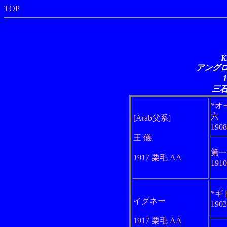
TOP
K
アングロア
三
*オ
六
[Arab父系]
190
王 儀
第一
1917 栗毛 AA
191
*ギ
イグネー
190
1917 栗毛 AA