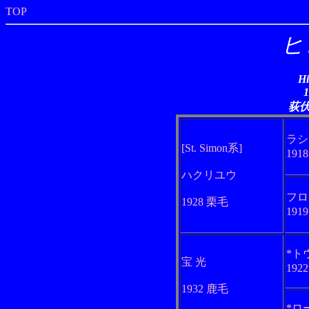
TOP
ヒ
Hi
荻
ラシ
[St. Simon系]
191
ハクリユウ
フロ
1928 栗毛
191
*ト
宝 光
192
1932 鹿毛
*ロ