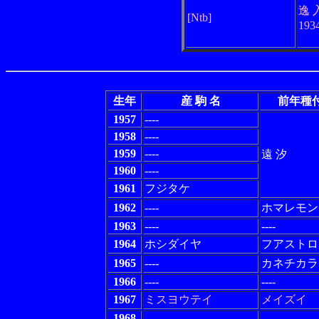
逸 
[Ntb]
193
生年
産 駒 名
前年種
1957
----
1958
----
1959
----
遠 汐
1960
----
1961
フジタケ
1962
----
ホマレモン
1963
----
----
1964
ホシダイヤ
フアストロ
1965
----
カネチカラ
1966
----
----
1967
ミスヨウテイ
メイズイ
1968
----