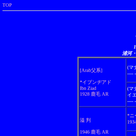
TOP
浦河
(マ
[Arab父系]
----
*イブンヂアド
Ibn Ziad
(
1928 鹿毛 AR
イエ
----
*
溢 判
193
1946 鹿毛 AR