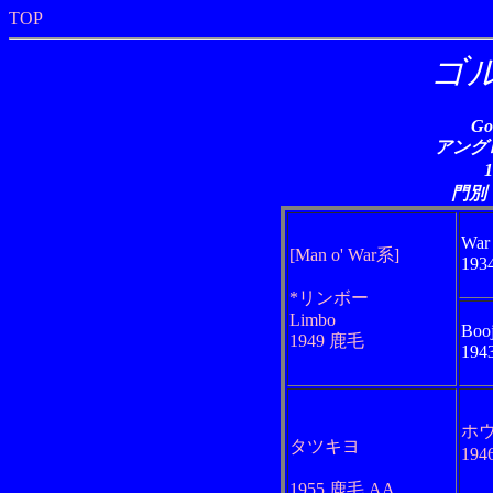
TOP
ゴ
Go
アングロ
門別
War
[Man o' War系]
19
*リンボー
Limbo
Booj
1949 鹿毛
19
ホ
タツキヨ
19
1955 鹿毛 AA