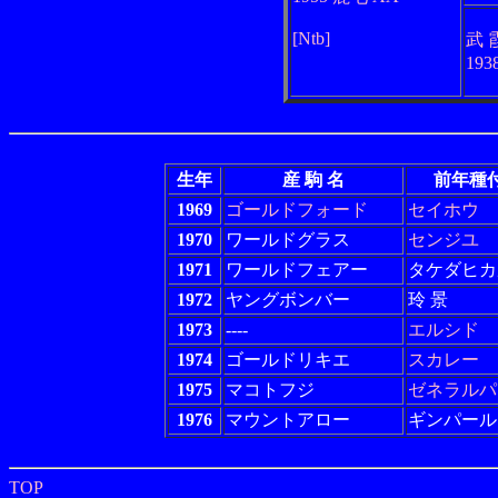
[Ntb]
武 
193
生年
産 駒 名
前年種
1969
ゴールドフォード
セイホウ
1970
ワールドグラス
センジユ
1971
ワールドフェアー
タケダヒカ
1972
ヤングボンバー
玲 景
1973
----
エルシド
1974
ゴールドリキエ
スカレー
1975
マコトフジ
ゼネラルパ
1976
マウントアロー
ギンパール
TOP