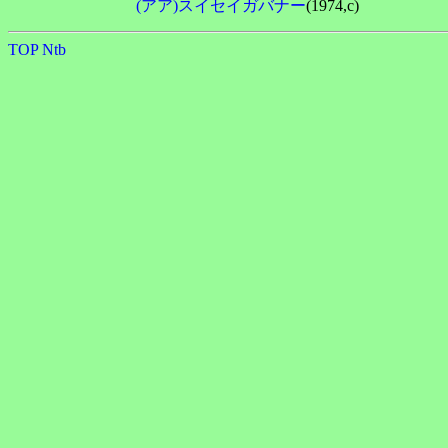
(アア)スイセイガバナー
TOP
Ntb