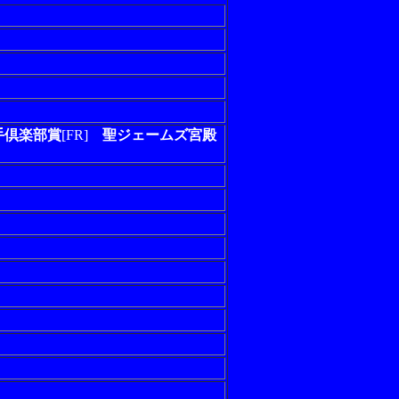
手倶楽部賞
[FR]
聖ジェームズ宮殿