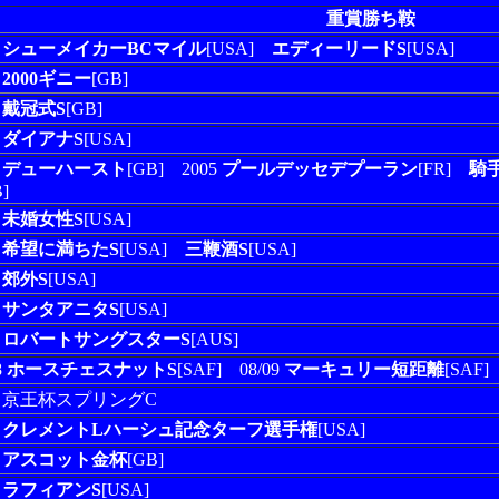
重賞勝ち鞍
6
シューメイカーBCマイル
[USA]
エディーリードS
[USA]
5
2000ギニー
[GB]
5
戴冠式S
[GB]
7
ダイアナS
[USA]
4
デューハースト
[GB] 2005
プールデッセデプーラン
[FR]
騎
]
8
未婚女性S
[USA]
5
希望に満ちたS
[USA]
三鞭酒S
[USA]
8
郊外S
[USA]
8
サンタアニタS
[USA]
8
ロバートサングスターS
[AUS]
8
ホースチェスナットS
[SAF] 08/09
マーキュリー短距離
[SAF]
09 京王杯スプリングC
8
クレメントLハーシュ記念ターフ選手権
[USA]
0
アスコット金杯
[GB]
9
ラフィアンS
[USA]