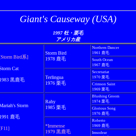
Giant's Causeway (USA)
1997 牡・栗毛
アメリカ産
Northern Dancer
Storm Bird
1961 鹿毛
[Storm Bird系]
1978 鹿毛
South Ocean
1967 鹿毛
Storm Cat
Secretariat
Terlingua
1970 栗毛
1983 黒鹿毛
1976 栗毛
Crimson Saint
1969 栗毛
Blushing Groom
Rahy
1974 栗毛
Mariah's Storm
1985 栗毛
Glorious Song
1976 鹿毛
1991 鹿毛
Roberto
*Immense
1969 鹿毛
[F11]
1979 黒鹿毛
Imsodear