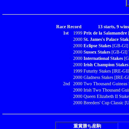
Race Record
13 starts, 9 wins
1st
1999
Prix de la Salamandre
2000
St. James's Palace Stak
2000
Eclipse Stakes
[GB-GI] 
2000
Sussex Stakes
[GB-GI] T
2000
International Stakes
[G
2000
Irish Champion Stakes
1999 Futurity Stakes [IRE-GIII
2000 Gladness Stakes [IRE-GII
2nd
2000 Two Thousand Guineas S
2000 Irish Two Thousand Guin
2000 Queen Elizabeth II Stake
2000 Breeders' Cup Classic [
重賞勝ち産駒