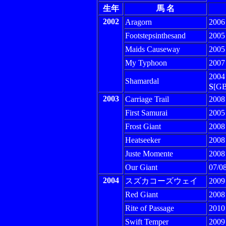
生年
馬 名
2002
Aragorn
200
Footstepsinthesand
200
Maids Causeway
200
My Typhoon
200
200
Shamardal
S
[GB
2003
Carriage Trail
200
First Samurai
200
Frost Giant
200
Heatseeker
200
Juste Momente
200
Our Giant
07/0
2004
スズカコーズウェイ
20
Red Giant
200
Rite of Passage
201
Swift Temper
200