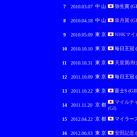
中 山
弥生賞 (GI
7
2010.03.07
中 山
皐月賞 (GI
8
2010.04.18
東 京
NHKマイルC
9
2010.05.09
東 京
毎日王冠 (G
10
2010.10.10
東 京
天皇賞(秋) 
11
2010.10.31
東 京
毎日王冠 (G
12
2011.10.09
東 京
富士S (GIII
13
2011.10.22
マイルチ
京 都
14
2011.11.20
(GI)
京 都
マイラーズC 
15
2012.04.22
東 京
安田記念 (
16
2012.06.03