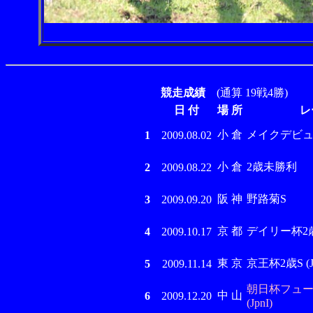
競走成績
(通算 19戦4勝)
日 付
場 所
レ
小 倉
メイクデビ
1
2009.08.02
小 倉
2歳未勝利
2
2009.08.22
阪 神
野路菊S
3
2009.09.20
京 都
デイリー杯2歳S 
4
2009.10.17
東 京
京王杯2歳S (Jp
5
2009.11.14
朝日杯フュー
中 山
6
2009.12.20
(JpnI)