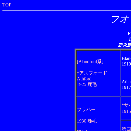
TOP
フオ
F
鹿児
Blan
[Blandford系]
191
*アスフオード
Athford
Atha
1925 鹿毛
191
*サ
フラハー
191
1930 鹿毛
第四