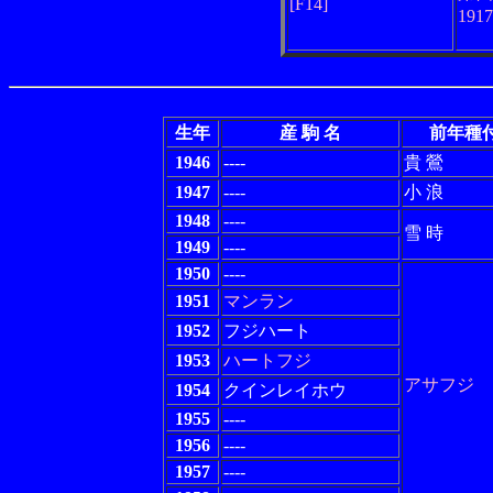
[F14]
191
生年
産 駒 名
前年種
1946
----
貴 鶯
1947
----
小 浪
1948
----
雪 時
1949
----
1950
----
1951
マンラン
1952
フジハート
1953
ハートフジ
アサフジ
1954
クインレイホウ
1955
----
1956
----
1957
----