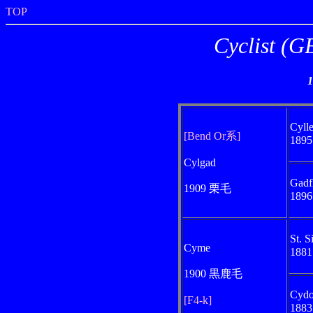
TOP
Cyclist
Cyll
[Bend Or系]
189
Cylgad
Gadf
1909 栗毛
189
St. 
Cyme
188
1900 黒鹿毛
Cydo
[F4-k]
188