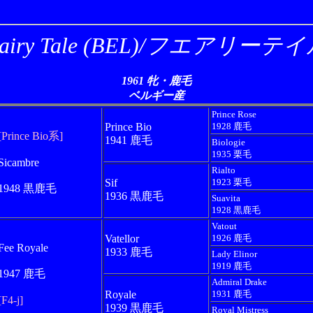
airy Tale (BEL)/フエアリーテ
1961 牝・鹿毛
ベルギー産
Prince Rose
Prince Bio
1928 鹿毛
[Prince Bio系]
1941 鹿毛
Biologie
1935 栗毛
Sicambre
Rialto
Sif
1923 栗毛
1948 黒鹿毛
1936 黒鹿毛
Suavita
1928 黒鹿毛
Vatout
Vatellor
1926 鹿毛
Fee Royale
1933 鹿毛
Lady Elinor
1919 鹿毛
1947 鹿毛
Admiral Drake
Royale
1931 鹿毛
[F4-j]
1939 黒鹿毛
Royal Mistress