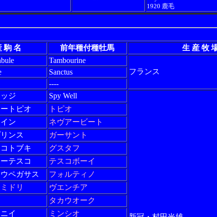
1920 鹿毛
 駒 名
前年種付種牡馬
生 産 牧 
bule
Tambourine
フランス
e
Sanctus
----
レッジ
Spy Well
リートピオ
トピオ
クイン
ネヴアービート
プリンス
ガーサント
ンコトブキ
グスタフ
リーテスコ
テスコボーイ
ョウペガサス
フォルティノ
ーミドリ
ヴエンチア
タカウオーク
サニイ
ミンシオ
新冠・村田光雄